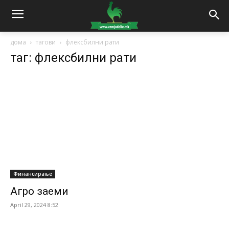
дома
тагови
флексбилни рати
таг: флексбилни рати
Финансирање
Агро заеми
April 29, 2024 8:52