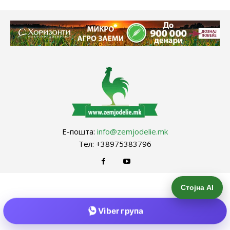
Е-пошта:
info@zemjodelie.mk
Тел: +38975383796
Стојна AI
Viber група