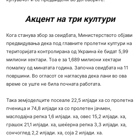
Акцент на три култури
Кога станува збор за сеидбата, Министерството објави
предвидувања дека под главните пролетни култури на
територијата контролирана од Украина ќе бидат 5,99
милиони хектари. Тоа е за 1,689 милиони хектари
помалку од минатата година. Започна сеидбата на 11
површини. Во огласот се нагласува дека лани во ова
време се уште не била почната работата.
Така земјоделците посеале 22,5 илјади ха со пролетна
пченица и 74,8 илјади ха со пролетен јачмен,
маслодајна репка 1,6 илјади. ха, овес 15,2 илјади. ха,
грашок 21,1 илјади. ха, шеќерна репка 3,3 илјади. ха,
сончоглед 2,2 илјади. ха, соја 2 илјади. ха.