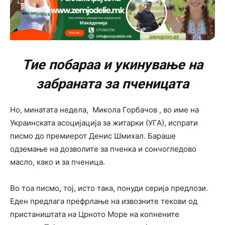
Тие побараа и укинување на
забраната за пченицата
Но, минатата недела, Микола Горбачов , во име на
Украинската асоцијација за житарки (УГА), испрати
писмо до премиерот Денис Шмихал. Бараше
одземање на дозволите за пченка и сончогледово
масло, како и за пченица.
Во тоа писмо, тој, исто така, понуди серија предлози.
Еден предлага префрлање на извозните текови од
пристаништата на Црното Море на копнените