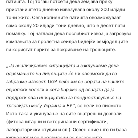
патишта. Тој тогаш потсети дека земјава преку
пристаништето дневно извезувала околу 200 илјади
тони жито. Сега копнените патишта овозможуваат
само околу 20 илјади тони дневно, што е десет пати
помалку. Тој нагласи дека послабиот извоз ја загрозува
кампањата за пролетна сеидба бидејќи земјоделците
ги користат парите за покривање на трошоците.
„
Ја анализиравме ситуацијата и заклучивме дека
одземањето на лиценците ќе ни овозможи да го
забрзаме извозот. UGA веќе им се обрати на нашите
европски колеги и сега бараме од владата да ја
поддржи оваа иницијатива за поедноставување на
трговијата меѓу Украина и ЕУ
“, се вели во писмото.
Исто така и укинување на сите внатрешни дозволи
(фитосанитарни и ветеринарни сертификати,
лабораториски студии и сл.). Освен оние што ги бара
купувачот и се предвидени во договорите.