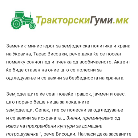
Заменик-министерот за земјоделска политика и храна
на Украина, Тарас Висоцки, рече дека ќе се посеат
помалку сончоглед и пченка од вообичаеното. Акцент
ќе биде ставен на оние што се полесни за
одгледување и се важни за безбедноста на храната.
Земјоделците ќе сеат повеќе грашок, јачмен и овес,
што порано беше ниша за локалните
земјоделци. Сепак, тие се полесни за одгледување
и се важни за исхраната. „
Значи, преминуваме од
извоз на прехранбени култури за домашна
потрошувачка
“, рече Висоцки. Нагласи дека засеаните