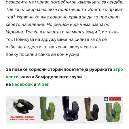
резервите на гориво потребни за кампањата за сеидба.
Тие ги блокираа нашите пристаништа. Зошто го прават
тоа? Украина ќе има доволно храна за да го прехрани
своето население. Но речиси и да нема извоз од
Украина
.
Тоа ќе им наштети на многу земји
“, истакна
тој. Повикува на здружување на силите за да се
избегне недостигот на храна ширум светот
преку посилни санкции кон Русија .
За повеќе корисни стории посетете ја рубриката
агро
вести
, како и Земјоделските групи
на
Facebook
и
Viber
.