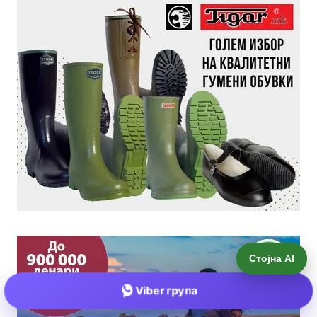
Стојна AI
Viber група