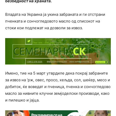
безбедност на храната.
Владата на Украина ја укина забраната и ги отстрани
пченката и сончогледовото масло од списокот на
стоки кои подлежат на дозволи за извоз.
Имено, тие на 5 март утврдиле дека покрај забраните
за извоз на ‘рж, овес, просо, хељда, сол, шеќер, месо и
добиток, ќе воведат и пченица, пченка и сончогледово
масло за нивните клучни земјоделски производи, како
и пилешко и јајца.