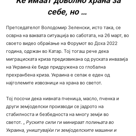
Ќе имаат доволно храна за
себе, но …
Претседателот Володомир Зеленски, исто така, се
осврна на ваквата ситуација во саботата, на 26 март, во
своето видео обраќање на Форумот во Доха 2022
година, одржан во Катар. Тој тогаш рече дека
миграциската криза предизвикана од руската инвазија
на Украина ќе биде придружена со глобална
прехранбена криза. Украина е сепак е еден од
најголемите извозници на храна во светот.
Тој посочи дека нивната пченица, масло, пченка и
други земјоделски производи се јадрото на
стабилноста и безбедноста на многу земји во
светот. „
Руските сили ги минираат полињата во
Украина, уништувајќи ги земјоделските машини и