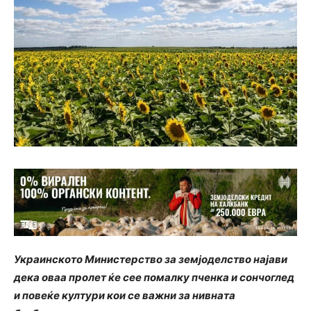
Украинското Министерство за земјоделство најави
дека оваа пролет ќе сее помалку пченка и сончоглед
и повеќе култури кои се важни за нивната