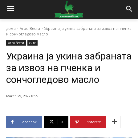
дома
Агро Вести
Украина ја укина забраната за извоз на пченка
и сончогледово масло
Агро Вести
сите
Украина ја укина забраната
за извоз на пченка и
сончогледово масло
March 29, 2022 8:55
Facebook
X
Pinterest