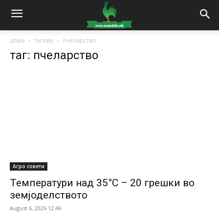
дома
тагови
пчеларство
таг: пчеларство
Агро совети
Температури над 35°C – 20 грешки во
земјоделството
August 6, 2026 12:46