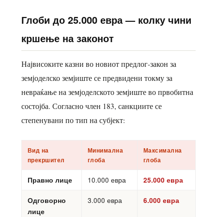
Глоби до 25.000 евра — колку чини
кршење на законот
Највисоките казни во новиот предлог-закон за
земјоделско земјиште се предвидени токму за
невраќање на земјоделското земјиште во првобитна
состојба. Согласно член 183, санкциите се
степенувани по тип на субјект:
Вид на
Минимална
Максимална
прекршител
глоба
глоба
Правно лице
10.000 евра
25.000 евра
Одговорно
3.000 евра
6.000 евра
лице