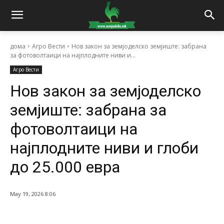
дома
Агро Вести
Нов закон за земјоделско земјиште: забрана
за фотоволтаици на најплодните ниви и...
Агро Вести
Нов закон за земјоделско
земјиште: забрана за
фотоволтаици на
најплодните ниви и глоби
до 25.000 евра
May 19, 2026 8:06