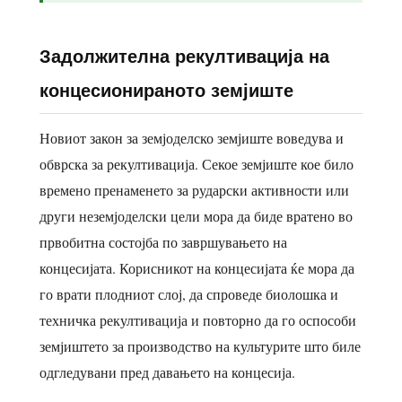
Задолжителна рекултивација на
концесионираното земјиште
Новиот закон за земјоделско земјиште воведува и
обврска за рекултивација. Секое земјиште кое било
времено пренаменето за рударски активности или
други неземјоделски цели мора да биде вратено во
првобитна состојба по завршувањето на
концесијата. Корисникот на концесијата ќе мора да
го врати плодниот слој, да спроведе биолошка и
техничка рекултивација и повторно да го оспособи
земјиштето за производство на культурите што биле
одгледувани пред давањето на концесија.