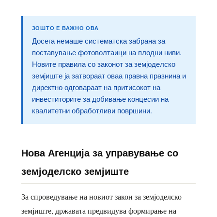
ЗОШТО Е ВАЖНО ОВА
Досега немаше систематска забрана за
поставување фотоволтаици на плодни ниви.
Новите правила со законот за земјоделско
земјиште ја затвораат оваа правна празнина и
директно одговараат на притисокот на
инвеститорите за добивање концесии на
квалитетни обработливи површини.
Нова Агенција за управување со
земјоделско земјиште
За спроведување на новиот закон за земјоделско
земјиште, државата предвидува формирање на