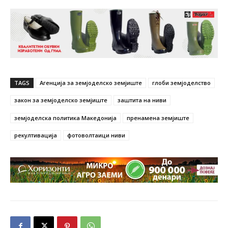
TAGS
Агенција за земјоделско земјиште
глоби земјоделство
закон за земјоделско земјиште
заштита на ниви
земјоделска политика Македонија
пренамена земјиште
рекултивација
фотоволтаици ниви