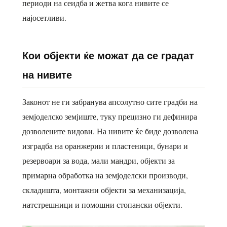
периоди на сеидба и жетва кога нивите се
најосетливи.
Кои објекти ќе можат да се градат
на нивите
Законот не ги забранува апсолутно сите градби на
земјоделско земјиште, туку прецизно ги дефинира
дозволените видови. На нивите ќе биде дозволена
изградба на оранжерии и пластеници, бунари и
резервоари за вода, мали мандри, објекти за
примарна обработка на земјоделски производи,
складишта, монтажни објекти за механизација,
натстрешници и помошни стопански објекти.