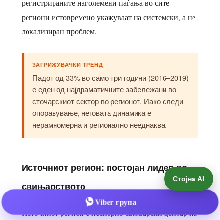
Стојна AI
Viber група