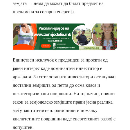
земјата — нема да можат да бидат предмет на
пренамена за соларна енергија.
Единствен исклучок е предвиден за проекти од
јавен интерес каде доминантен инвеститор е
државата. За сите останати инвеститори остануваат
достапни земјишта од петта до осма класа и
некатегоризирани површини. На тој начин, новиот
закон за земјоделско земјиште прави јасна разлика
меѓу заштитените плодни ниви и помалку
квалитетните површини каде енергетскиот развој е
допуштен.