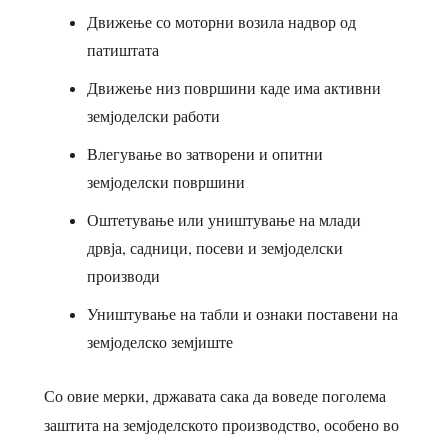
Движење со моторни возила надвор од
патиштата
Движење низ површини каде има активни
земјоделски работи
Влегување во затворени и опитни
земјоделски површини
Оштетување или уништување на млади
дрвја, садници, посеви и земјоделски
производи
Уништување на табли и ознаки поставени на
земјоделско земјиште
Со овие мерки, државата сака да воведе поголема
заштита на земјоделското производство, особено во