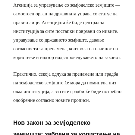
Агенција за управување со земјоделско земјиште —
самостоен орган на државната управа со статус на
правно лице. Агенцијата ќе биде централна
институција за сите постапки поврзани со нивите:
управување со државното земјиште, давање
согласности за пренамена, контрола на начинот на
користење и надзор над спроведувањето на законот.
Практично, секоја одлука за пренамена или градба
на земјоделско земјиште ќе мора да поминува низ
оваа институција, а за сите градби ќе биде потребно
одобрение согласно новите прописи.
Нов закон за земјоделско
земјиште: забрани за користење на