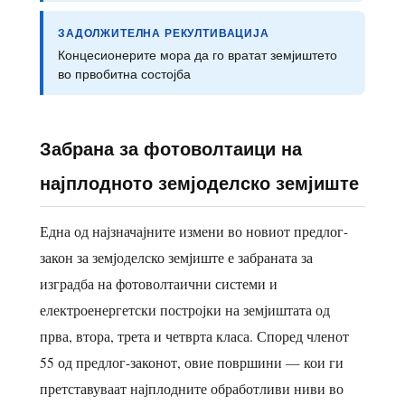
ЗАДОЛЖИТЕЛНА РЕКУЛТИВАЦИЈА
Концесионерите мора да го вратат земјиштето
во првобитна состојба
Забрана за фотоволтаици на
најплодното земјоделско земјиште
Една од најзначајните измени во новиот предлог-
закон за земјоделско земјиште е забраната за
изградба на фотоволтаични системи и
електроенергетски постројки на земјиштата од
прва, втора, трета и четврта класа. Според членот
55 од предлог-законот, овие површини — кои ги
претставуваат најплодните обработливи ниви во