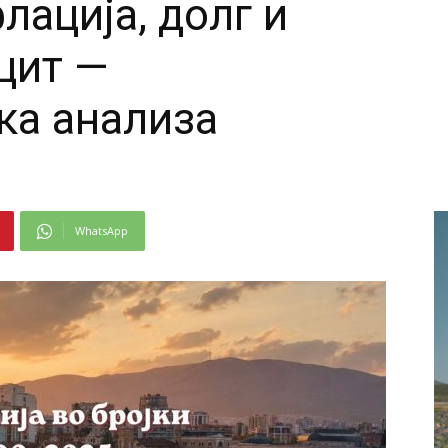
лација, долг и
цит —
ка анализа
WhatsApp