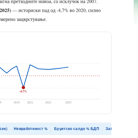
тигна претходните нивоа, со исклучок на 2007.
2025)
— историски пад од -4,7% во 2020, силно
умерено зацврстување.
-4.7%
5
2019
2021
2023
2025
сек)
Невработеност %
Буџетско салдо % БДП
Забелешка