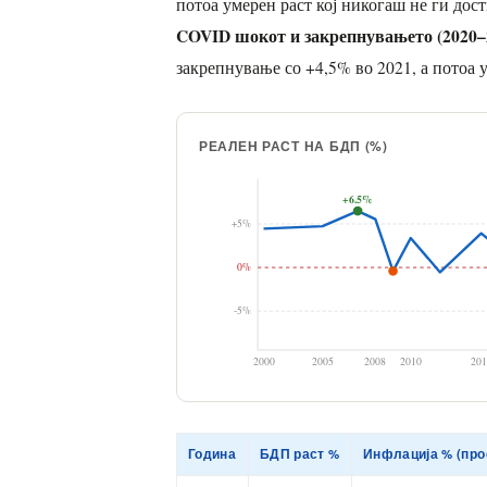
потоа умерен раст кој никогаш не ги дос
COVID шокот и закрепнувањето (2020–
закрепнување со +4,5% во 2021, а потоа 
РЕАЛЕН РАСТ НА БДП (%)
+6.5%
+5%
0%
-5%
2000
2005
2008
2010
201
Година
БДП раст %
Инфлација % (про