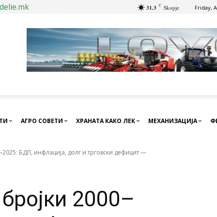
delie.mk
C
31.3
Skopje
Friday, 
СТИ
АГРО СОВЕТИ
ХРАНАТА КАКО ЛЕК
МЕХАНИЗАЦИЈА
Ф
–2025: БДП, инфлација, долг и трговски дефицит —
 бројки 2000–