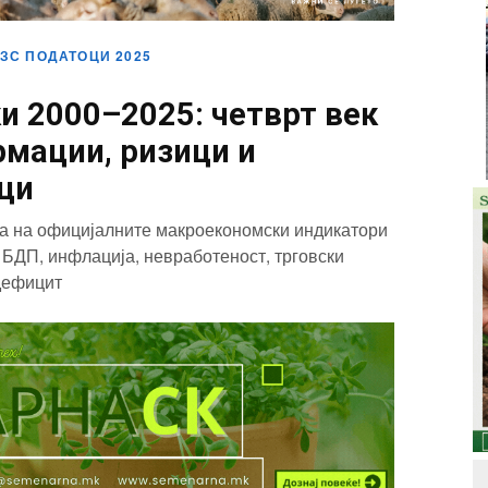
ДЗС ПОДАТОЦИ 2025
ки 2000–2025: четврт век
мации, ризици и
ци
ва на официјалните макроекономски индикатори
БДП, инфлација, невработеност, трговски
дефицит