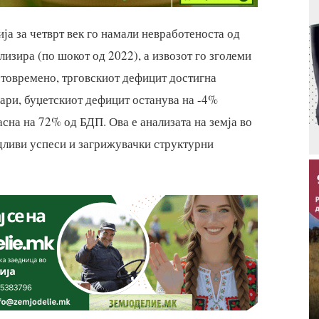
ја за четврт век го намали невработеноста од
лизира (по шокот од 2022), а извозот го зголеми
истовремено, трговскиот дефицит достигна
ари, буџетскиот дефицит останува на -4%
сна на 72% од БДП. Ова е анализата на земја во
дливи успеси и загрижувачки структурни