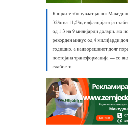
Бројките зборуваат јасно: Македони
32% на 11,5%, инфлацијата ја стаби
од 1,3 на 9 милијарди долари. Но 
рекорден минус од 4 милијарди дол
годишно, а надворешниот долг пора
постојана трансформација — со ви
слабости.