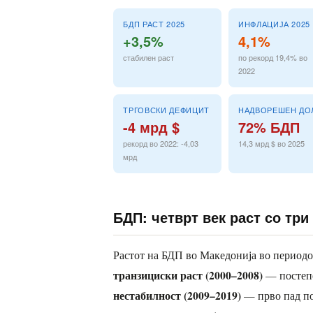
БДП РАСТ 2025
ИНФЛАЦИЈА 2025
+3,5%
4,1%
стабилен раст
по рекорд 19,4% во
2022
ТРГОВСКИ ДЕФИЦИТ
НАДВОРЕШЕН ДО
-4 мрд $
72% БДП
рекорд во 2022: -4,03
14,3 мрд $ во 2025
мрд
БДП: четврт век раст со три
Растот на БДП во Македонија во периодо
транзициски раст (2000–2008)
— постепе
нестабилност (2009–2019)
— прво пад по