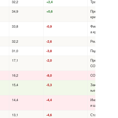
32,2
+2,4
Транзиција
34,9
+0,6
Пред-
кризен врв
33,8
-0,9
Финансиск
а криза
32,2
-2,6
Рецесија
31,0
-3,8
Пад
17,1
-2,0
Пред-
COVID
16,2
-8,0
COVID шок
15,4
-5,3
Закрепнува
ње
14,4
-4,4
Инфлациск
и шок
13,1
-4,6
Стабилизац