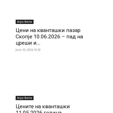
Агро Вести
Цени на кванташки пазар
Скопје 10.06.2026 – пад на
цреши и...
June 10, 2026 10:50
Агро Вести
Цените на кванташки
11.05.2026 година