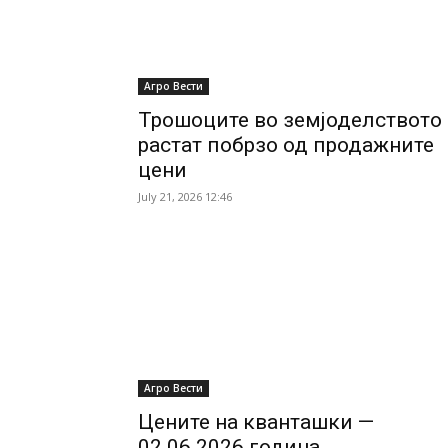
Агро Вести
Трошоците во земјоделството
растат побрзо од продажните
цени
July 21, 2026 12:46
Агро Вести
Цените на кванташки —
02.06.2026 година