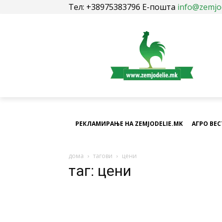
Тел: +38975383796 Е-пошта
info@zemjo
РЕКЛАМИРАЊЕ НА ZEMJODELIE.MK
АГРО ВЕ
дома
тагови
цени
таг: цени