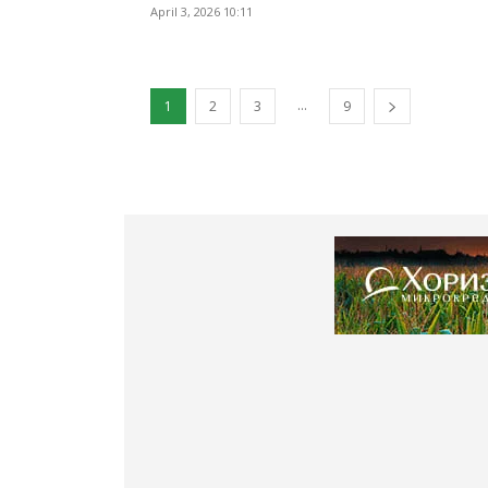
April 3, 2026 10:11
...
1
2
3
9