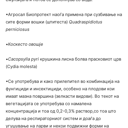
•Агросал Биопротект наоѓа примена при сузбивање на
сите форми вошки (штитеста)
Quadraspidiotus
perniciosus
•
Коскесто овошје
•
Cacopsylla pyri
крушкина лисна болва прасковиот црв
(Cydia molesta)
•Се употребува и како прилепител во комбинација на
фунгициди и инсектициди, особено на плодови кои
имаат мазна површина (зелкасти видови). Во текот на
вегетацијата се употребува со намалена
концентрација и тоа од 0,2-0,3% раствор,со тоа што
делува на респираторниот систем и доаѓа до
угушување на ларви и некои подвижни форми на