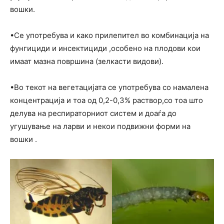
вошки.
•Се употребува и како прилепител во комбинација на
фунгициди и инсектициди ,особено на плодови кои
имаат мазна површина (зелкасти видови).
•Во текот на вегетацијата се употребува со намалена
концентрација и тоа од 0,2-0,3% раствор,со тоа што
делува на респираторниот систем и доаѓа до
угушување на ларви и некои подвижни форми на
вошки .