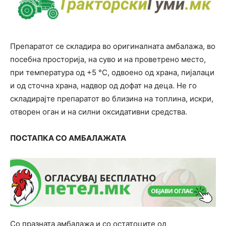
Препаратот се складира во оригиналната амбалажа, во
посебна просторија, на суво и на проветрено место,
при температура од +5 °С, одвоено од храна, пијалаци
и од сточна храна, надвор од дофат на деца. Не го
складирајте препаратот во близина на топлина, искри,
отворен оган и на силни оксидативни средства.
ПОСТАПКА СО АМБАЛАЖАТА
Со празната амбалажа и со остатоците од