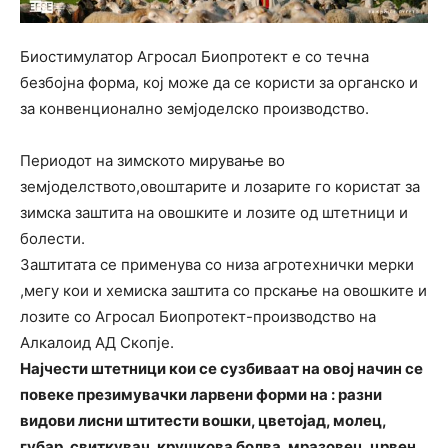
Биостимулатор Агросал Биопротект е со течна
безбојна форма, кој може да се користи за органско и
за конвенционално земјоделско производство.
Периодот на зимското мирување во
земјоделството,овоштарите и лозарите го користат за
зимска заштита на овошките и лозите од штетници и
болести.
Заштитата се применува со низа агротехнички мерки
,мегу кои и хемиска заштита со прскање на овошките и
лозите со Агросал Биопротект-производство на
Алкалоид АД Скопје.
Најчести штетници кои се сузбиваат на овој начин се
повеке презимувачки ларвени форми на : разни
видови лисни штитести вошки, цветојад, молец,
губар, свиткувач, крушкова болва, мразовец, црвен