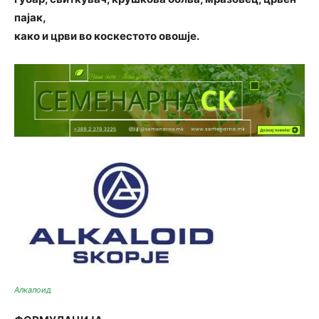
пајак,
како и црви во коскестото овошје.
Алкалоид