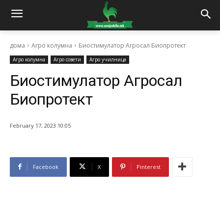
дома
Агро колумна
Биостимулатор Агросал Биопротект
Агро колумна
Агро совети
Агро училница
Биостимулатор Агросал
Биопротект
February 17, 2023 10:05
Facebook
X
Pinterest