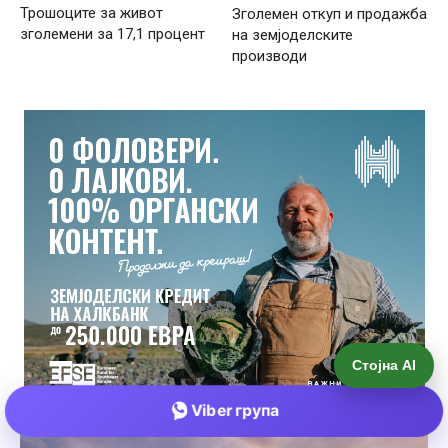
Стојна AI
Viber група