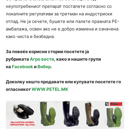
неупотребениот препарат постапете согласно со
локалните регулативи за третман на индустриски
отпад. Не ја сечете, бушете или палете празната PE-
амбалажа, освен ако не е добро измиена и означена
како чиста и безбедна.
За повеќе корисни стории посетете ја
рубриката
Агро вести
, како и нашите групи
на
Facebook
и
Вибер
.
Доколку нешто продавате или купувате посетете го
огласникот
WWW.PETEL.MK