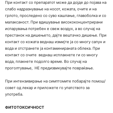
При контакт со препаратот може да дојде до појава на
слабо надразнување на носот, кожата, очите и на
грлото, проследено со суво кашлање, главоболка и со
малаксаност. При вдишување висококонцентрирани
испарувања потребен е свеж воздух, а во случај на
престанок на дишењето, дајте вештачко дишење. При
контакт со кожата веднаш измијте ја со многу сапун и
вода и отстранете ја контаминираната облека. При
контакт со очите веднаш исплакнете ги со многу
вода, плакнете подолго време. Во случај на
проголтување, НЕ предизвикувајте повраќање.
При интензивирање на симптомите побарајте помош/
совет од лекар и приложете го упатството за
употреба.
ФИТОТОКСИЧНОСТ