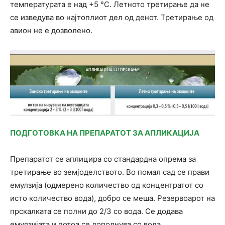
температурата е над +5 °С. Летното третирање да не
се изведува во најтоплиот дел од денот. Третирање од
авион не е дозволено.
ПОДГОТОВКА НА ПРЕПАРАТОТ ЗА АПЛИКАЦИЈА
Препаратот се аплицира со стандардна опрема за
третирање во земјоделството. Во помал сад се прави
емулзија (одмерено количество од концентратот со
исто количество вода), добро се меша. Резервоарот на
прскалката се полни до 2/3 со вода. Се додава
емулзијата и потоа се дополнува со вода.