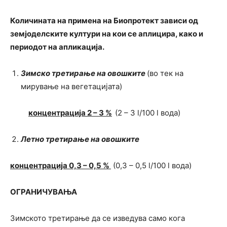
Количината на примена на
Биопротект
зависи од
земјоделските култури на кои се аплицира, како и
периодот на апликација.
Зимско третирање на овошките
(во тек на
мирување на вегетацијата)
концентрација 2 – 3 %
(2 – 3 l/100 l вода)
Летно третирање на овошките
концентрација 0,3 – 0,5 %
(0,3 – 0,5 l/100 l вода)
ОГРАНИЧУВАЊА
Зимското третирање да се изведува само кога