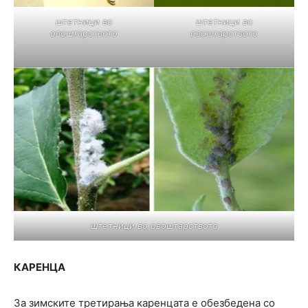
штетници во
штетници во
овоштарството
овоштарството
штетници во овоштарството
КАРЕНЦА
За зимските третирања каренцата е обезбедена со