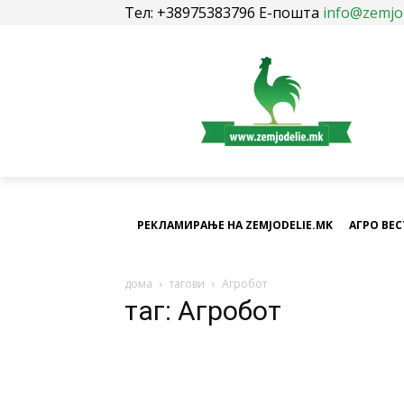
Тел: +38975383796 Е-пошта
info@zemjo
РЕКЛАМИРАЊЕ НА ZEMJODELIE.MK
АГРО ВЕ
дома
тагови
Агробот
таг: Агробот