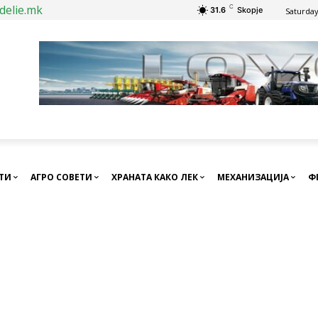
delie.mk
C
31.6
Skopje
Saturday
СТИ
АГРО СОВЕТИ
ХРАНАТА КАКО ЛЕК
МЕХАНИЗАЦИЈА
Ф