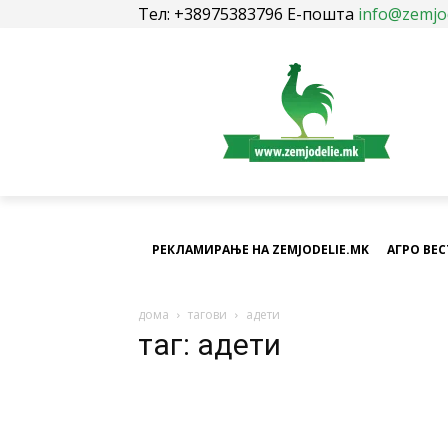
Тел: +38975383796 Е-пошта
info@zemjo
РЕКЛАМИРАЊЕ НА ZEMJODELIE.MK
АГРО ВЕ
дома
тагови
адети
таг: адети