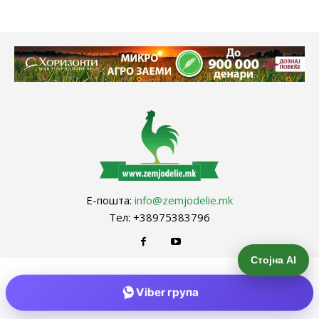
Е-пошта:
info@zemjodelie.mk
Тел: +38975383796
Стојна AI
Viber група