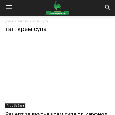
дома
тагови
крем супа
таг: крем супа
Агро Забава
Рецепт за вкусна крем супа од карфиол