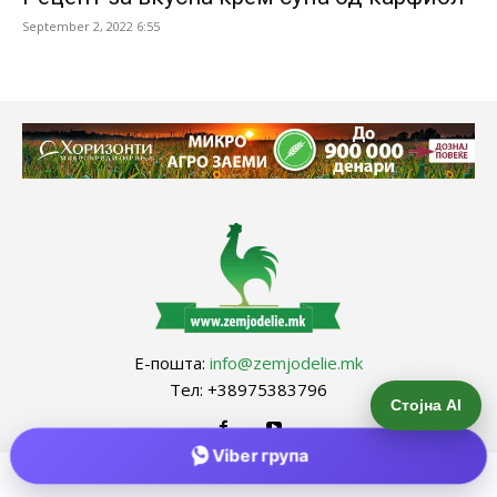
September 2, 2022 6:55
Е-пошта:
info@zemjodelie.mk
Тел: +38975383796
Стојна AI
Viber група