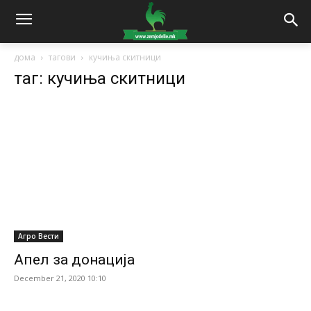
дома
тагови
кучиња скитници
таг: кучиња скитници
Агро Вести
Апел за донација
December 21, 2020 10:10