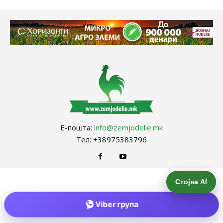
Е-пошта:
info@zemjodelie.mk
Тел: +38975383796
Стојна AI
Viber група