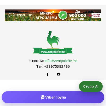
Е-пошта:
info@zemjodelie.mk
Тел: +38975383796
Стојна AI
Viber група