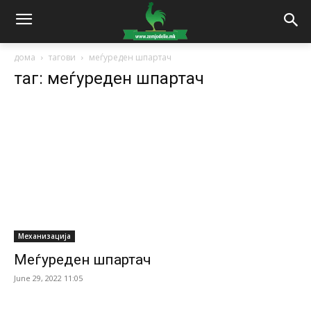
дома
тагови
меѓуреден шпартач
таг: меѓуреден шпартач
Механизација
Меѓуреден шпартач
June 29, 2022 11:05