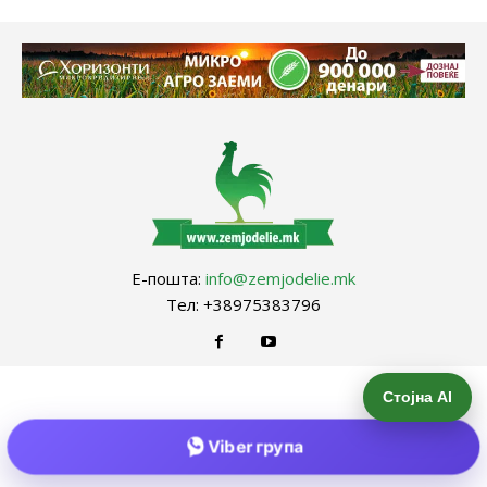
Е-пошта:
info@zemjodelie.mk
Тел: +38975383796
Стојна AI
Viber група