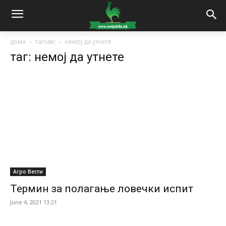
дома
тагови
немој да утнете
таг: немој да утнете
Агро Вести
Термин за полагање ловечки испит
June 4, 2021 13:21