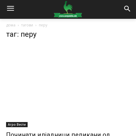
дома
тагови
перу
таг: перу
Агро Вести
Починати илјадници пеликани од