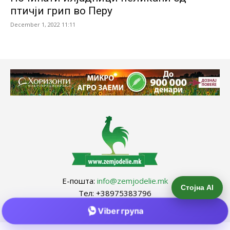
птичји грип во Перу
December 1, 2022 11:11
Е-пошта:
info@zemjodelie.mk
Стојна AI
Тел: +38975383796
Viber група