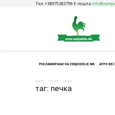
Тел: +38975383796 Е-пошта
info@zemjo
РЕКЛАМИРАЊЕ НА ZEMJODELIE.MK
АГРО ВЕ
дома
тагови
печка
таг: печка