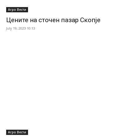
Агро Вести
Цените на сточен пазар Скопје
July 19, 2023 10:13
Агро Вести