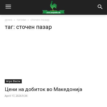
дома
тагови
сточен пазар
таг: сточен пазар
Агро Вести
Цени на добиток во Македонија
April 17, 2026 9:34