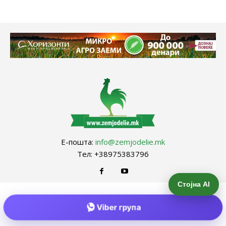
Е-пошта:
info@zemjodelie.mk
Тел: +38975383796
Стојна AI
Viber група