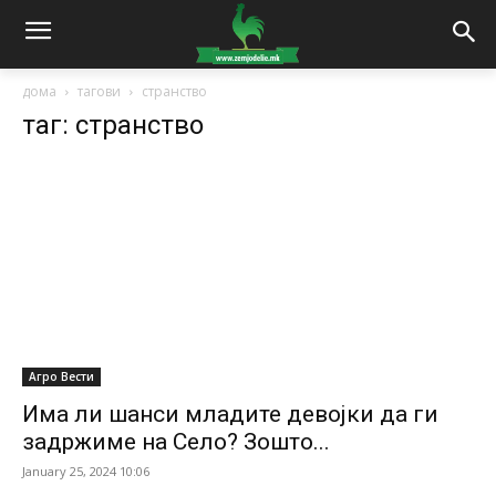
дома
тагови
странство
таг: странство
Агро Вести
Има ли шанси младите девојки да ги
задржиме на Село? Зошто...
January 25, 2024 10:06