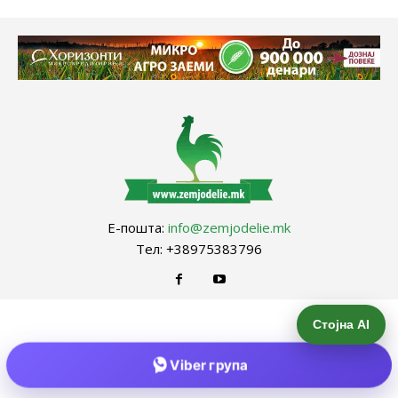
Е-пошта:
info@zemjodelie.mk
Тел: +38975383796
Стојна AI
Viber група