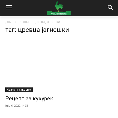
дома
тагови
цревца јагнешки
таг: цревца јагнешки
Храната како лек
Рецепт за кукурек
July 6, 2022 14:38