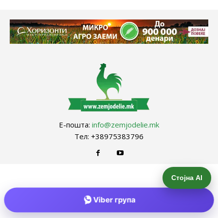
Е-пошта:
info@zemjodelie.mk
Тел: +38975383796
Стојна AI
Viber група