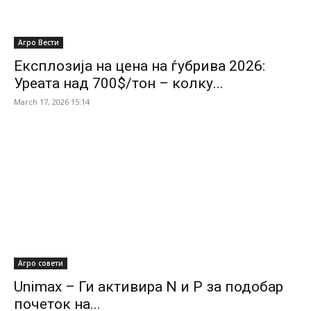
Агро Вести
Експлозија на цена на ѓубрива 2026:
Уреата над 700$/тон – колку...
March 17, 2026 15:14
Агро совети
Unimax – Ги активира N и P за подобар
почеток на...