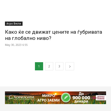
Агро Вести
Како ќе се движат цените на ѓубривата
на глобално ниво?
May 30, 2023 6:55
1
2
3