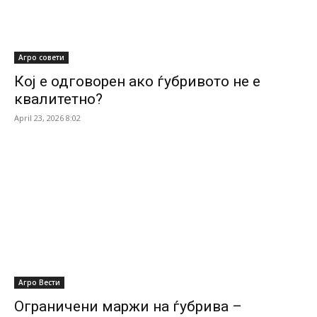
Агро совети
Кој е одговорен ако ѓубривото не е
квалитетно?
April 23, 2026 8:02
Агро Вести
Ограничени маржи на ѓубрива –