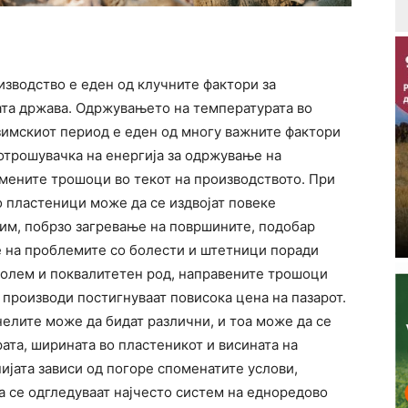
изводство е еден од клучните фактори за
ата држава. Одржувањето на температурата во
 зимскиот период е еден од многу важните фактори
отрошувачка на енергија за одржување на
емените трошоци во текот на производството. При
о пластеници може да се издвојат повеке
им, побрзо загревање на површините, подобар
е на проблемите со болести и штетници поради
олем и поквалитетен род, направените трошоци
 производи постигнуваат повисока цена на пазарот.
елите може да бидат различни, и тоа може да се
рата, ширината во пластеникот и висината на
нијата зависи од погоре споменатите услови,
ка се одгледуваат најчесто систем на едноредово