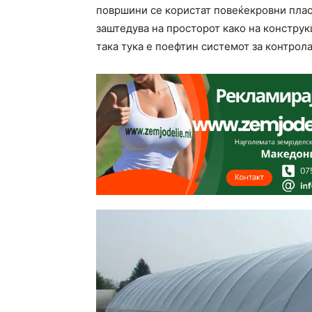
површини се користат повеќекровни пласт
заштедува на просторот како на конструк
така тука е поефтин системот за контрол