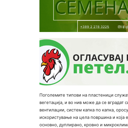
Поголемите типови на пластеници служат
вегетација, и во нив може да се вградат 
вентилации, систем капка по капка, орос
искористување на цела површина и која 
основно, дуплирано, кровно и микроклим