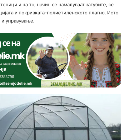
еници и на тој начин се намалуваат загубите, се
цијата и покривката-полиетиленското платно. Исто
а и управување.