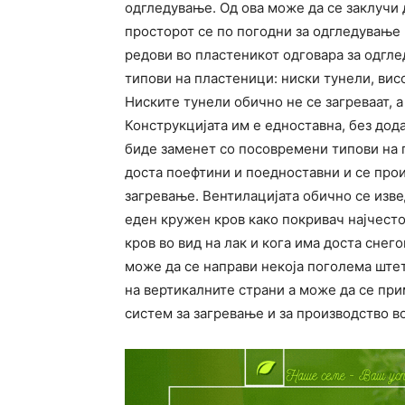
одгледување. Од ова може да се заклучи 
просторот се по погодни за одгледување 
редови во пластеникот одговара за одгле
типови на пластеници: ниски тунели, вис
Ниските тунели обично не се загреваат, а
Конструкцијата им е едноставна, без дод
биде заменет со посовремени типови на п
доста поефтини и поедноставни и се про
загревање. Вентилацијата обично се изве
еден кружен кров како покривач најчесто
кров во вид на лак и кога има доста снег
може да се направи некоја поголема штет
на вертикалните страни а може да се при
систем за загревање и за производство во