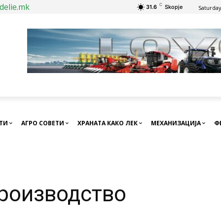
delie.mk
C
31.6
Skopje
Saturday
СТИ
АГРО СОВЕТИ
ХРАНАТА КАКО ЛЕК
МЕХАНИЗАЦИЈА
Ф
роизводство