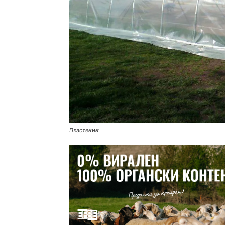
Пласте
ник