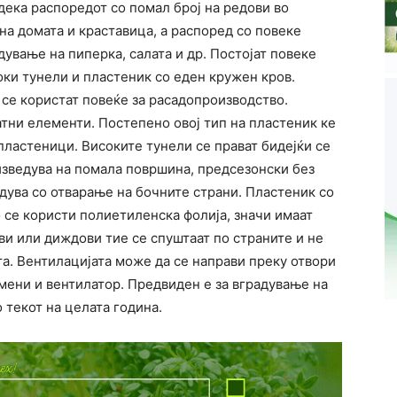
дека распоредот со помал број на редови во
на домата и краставица, а распоред со повеке
дување на пиперка, салата и др. Постојат повеке
оки тунели и пластеник со еден кружен кров.
 се користат повеќе за расадопроизводство.
атни елементи. Постепено овој тип на пластеник ке
ластеници. Високите тунели се прават бидејќи се
изведува на помала површина, предсезонски без
дува со отварање на бочните страни. Пластеник со
 се користи полиетиленска фолија, значи имаат
ови или диждови тие се спуштаат по страните и не
а. Вентилацијата може да се направи преку отвори
мени и вентилатор. Предвиден е за вградување на
 текот на целата година.