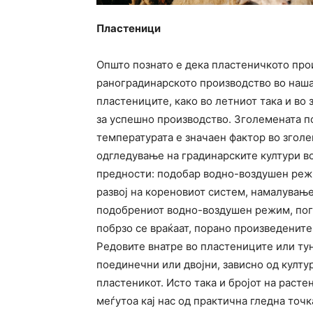
Пластеници
Општо познато е дека пластеничкото про
раноградинарското производство во наш
пластениците, како во летниот така и во
за успешно производство. Зголемената п
температурата е значаен фактор во згол
одгледување на градинарските култури в
предности: подобар водно-воздушен реж
развој на кореновиот систем, намалувањ
подобрениот водно-воздушен режим, пог
побрзо се враќаат, порано произведените
Редовите внатре во пластениците или тун
поединечни или двојни, зависно од култу
пластеникот. Исто така и бројот на расте
меѓутоа кај нас од практична гледна точ