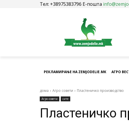
Тел: +38975383796 Е-пошта
info@zemjo
РЕКЛАМИРАЊЕ НА ZEMJODELIE.MK
АГРО ВЕ
дома
Агро совети
Пластеничко производство
Агро совети
сите
Пластеничко п