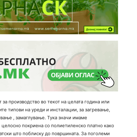
 за производство во текот на целата година или
сите типови на уреди и инсталации, за загревање,
ување , замаглување. Тука значи имаме
е целосно покриена со полиетиленско платно како
атски што поблиску до површината. За поголеми