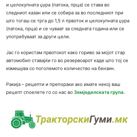
и целокупната џура (патока, прца) се става во
следниот казан или се собира за во последниот при
што тогаш се трга до 1,5 л првоток и целокупната џура
(патока, прца) и се чуваат за следната година или се
употребуваат за други цели.
Јас го користам првотокот како гориво за мојот стар
автомобил ставајќи го во резервоарот каде што тој се
измешува со поголемото количество на бензин.
Ракија – рецепти и препораки ако имате некој ваш
рецепт споелете го со нас во
Земјоделската група.