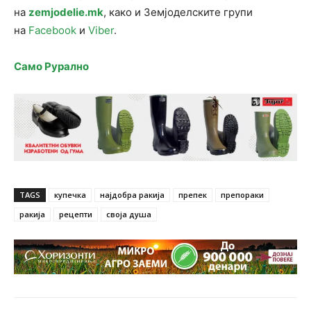
на
zemjodelie.mk
, како и Земјоделските групи
на
Facebook
и
Viber
.
Само Рурално
TAGS
купечка
најдобра ракија
препек
препораки
ракија
рецепти
своја душа