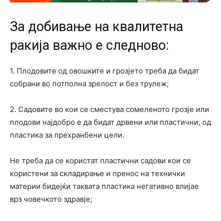
За добивање на квалитетна
ракија важно е следново:
1. Плодовите од овошките и грозјето треба да бидат
собрани во потполна зрелост и без трулеж;
2. Садовите во кои се сместува сомеленото грозје или
плодови најдобро е да бидат дрвени или пластични, од
пластика за прехранбени цели.
Не треба да се користат пластични садови кои се
користени за складирање и пренос на технички
материи бидејќи таквата пластика негативно влијае
врз човечкото здравје;