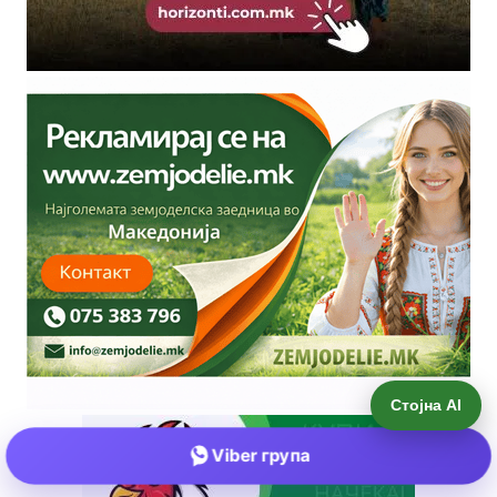
Стојна AI
Viber група