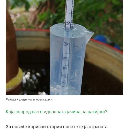
Ракија – рецепти и препораки
Која според вас е идеалната јачина на ракијата?
За повеќе корисни стории посетете ја страната