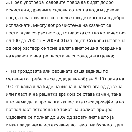
3. Пред употреба, садовите треба да бидат добро
исчистени, дрвените садови со топла вода и дрвена
сода, а пластичните со соодветни детергенти и добро
исплакнати. Многу добро чистење на казанот се
постигнува со раствор од готварска сол во количество
од 100 до 200 гр.+ 200-400 мл. оцет. Со крпа натопена
од овој раствор се трие целата внатрешна површина
на казанот и внатрешноста на спроводната цевка;
4. На гроздовата или овошната каша веднаш по
мелењето треба да се додаде винобран 5-10 грама на
100 кг. каша и да биде набиена и налегната од дрвена
или пластична решетка врз која се става камен, така
што нема да ја пропушта кашестата маса држејќи ја во
потполност потопена во текот на целиот процес.
Садовите се полнат до 80% од зафатнината што ја
имаат за да нема истекување во текот на бурниот дел