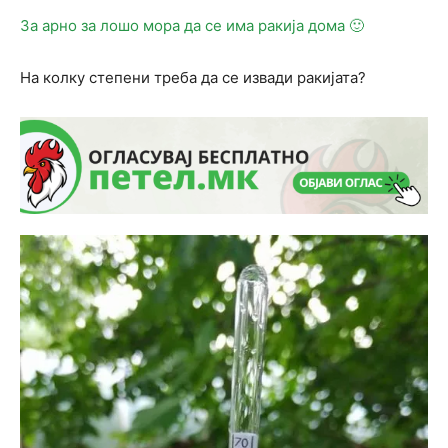
За арно за лошо мора да се има ракија дома 🙂
На колку степени треба да се извади ракијата?