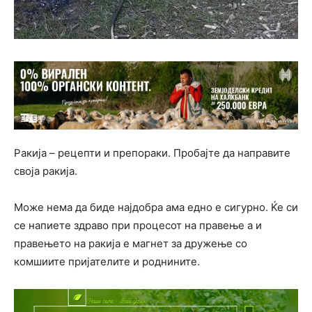
Ракија – рецепти и препораки. Пробајте да направите
своја ракија.
Може нема да биде најдобра ама едно е сигурно. Ќе си
се напиете здраво при процесот на правење а и
правењето на ракија е магнет за дружење со
комшиите пријателите и роднините.