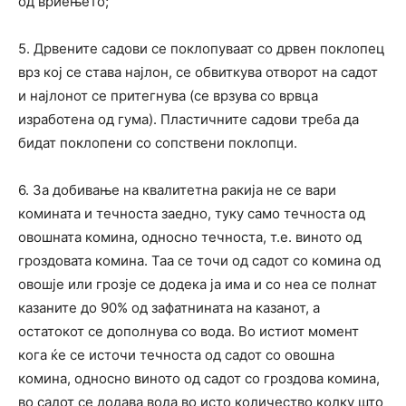
од вриењето;
5. Дрвените садови се поклопуваат со дрвен поклопец
врз кој се става најлон, се обвиткува отворот на садот
и најлонот се притегнува (се врзува со врвца
изработена од гума). Пластичните садови треба да
бидат поклопени со сопствени поклопци.
6. За добивање на квалитетна ракија не се вари
комината и течноста заедно, туку само течноста од
овошната комина, односно течноста, т.е. виното од
гроздовата комина. Таа се точи од садот со комина од
овошје или грозје се додека ја има и со неа се полнат
казаните до 90% од зафатнината на казанот, а
остатокот се дополнува со вода. Во истиот момент
кога ќе се источи течноста од садот со овошна
комина, односно виното од садот со гроздова комина,
во садот се додава вода во исто количество колку што