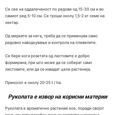
Се сее на оддалеченост по редови од 15-30 см и во
самиот ред 5-10 см. Се троши околу 1,5-2 кг семе на
хектар.
Од мерките за нега
,
треба да се применува само
редовно наводнување и контрола на плевелите.
Се бере кога розетата од листовите е добро
формирана, при што може да се соберат само
листовите, или да се извадат цели растенија.
Приносот е околу 20-25 t / ha.
Руколата е извор на корисни материи
Руколата е ароматично растение кое, поради својот
вкус, им дава посебен вкус на салатите и поволно