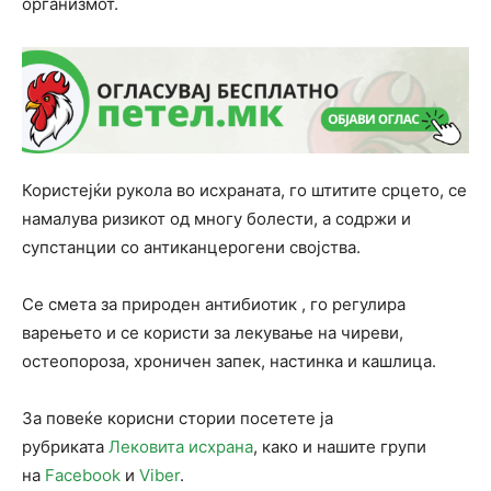
организмот.
Користејќи рукола во исхраната, го штитите срцето, се
намалува ризикот од многу болести, а содржи и
супстанции со антиканцерогени својства.
Се смета за природен антибиотик , го регулира
варењето и се користи за лекување на чиреви,
остеопороза, хроничен запек, настинка и кашлица.
За повеќе корисни стории посетете ја
рубриката
Лековита исхрана
, како и нашите групи
на
Facebook
и
Viber
.