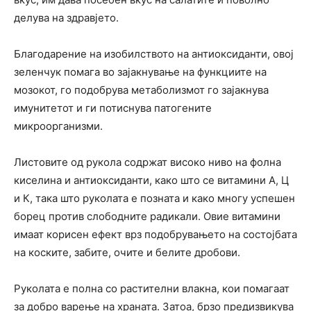
делува на здравјето.
Благодарение на изобилството на антиоксиданти, овој
зеленчук помага во зајакнување на функциите на
мозокот, го подобрува метаболизмот го зајакнува
имунитетот и ги потиснува патогените
микроорганизми.
Листовите од рукола содржат високо ниво на фолна
киселина и антиоксиданти, како што се витамини А, Ц
и К, така што руколата е позната и како многу успешен
борец против слободните радикали. Овие витамини
имаат корисен ефект врз подобрувањето на состојбата
на коските, забите, очите и белите дробови.
Руколата е полна со растителни влакна, кои помагаат
за добро варење на храната. Затоа, брзо предизвикува