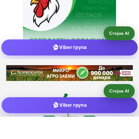
Стојна AI
Viber група
Е-пошта:
info@zemjodelie.mk