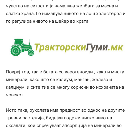
чувство на ситост и ја намалува желбата за масна и
слатка храна. Го намалува нивото на лош холестерол и
го регулира нивото на шеќер во крвта.
Покрај тоа, таа е богата со каротеноиди , како и многу
минерали, како што се калиум, манган, железо и
калциум, и сите тие се многу корисни во исхраната на
човекот.
Исто така, руколата има предност во однос на другите
тревни растенија, бидејќи содржи ниско ниво на
оксалати, кои спречуваат апсорпција на минерали во