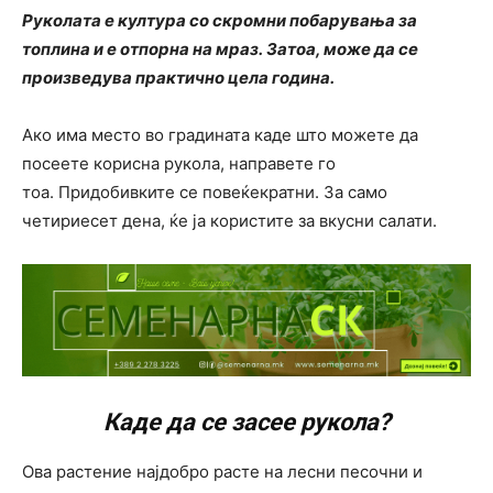
Руколата е култура со скромни побарувања за
топлина и е отпорна на мраз. Затоа, може да се
произведува практично цела година.
Ако има место во градината каде што можете да
посеете корисна рукола, направете го
тоа. Придобивките се повеќекратни. За само
четириесет дена, ќе ја користите за вкусни салати.
Каде да се засее рукола?
Ова растение најдобро расте на лесни песочни и