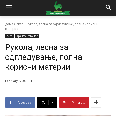
дома
сите
Рукола, лесна за одгледување, полна корисни
материи
сите
Храната како лек
Рукола, лесна за
одгледување, полна
корисни материи
February 2, 2021 14:59
Facebook
X
Pinterest