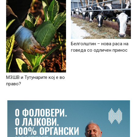
Белголштин – нова раса на
говеда со одличен принос
МЗШВ и Тутунарите кој е во
право?