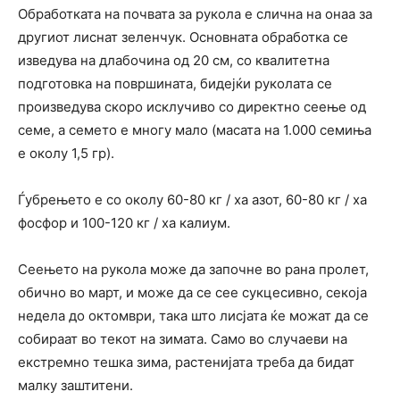
Обработката на почвата за рукола е слична на онаа за
другиот лиснат зеленчук. Основната обработка се
изведува на длабочина од 20 см, со квалитетна
подготовка на површината, бидејќи руколата се
произведува скоро исклучиво со директно сеење од
семе, а семето е многу мало (масата на 1.000 семиња
е околу 1,5 гр).
Ѓубрењето е со околу 60-80 кг / ха азот, 60-80 кг / ха
фосфор и 100-120 кг / ха калиум.
Сеењето на рукола може да започне во рана пролет,
обично во март, и може да се сее сукцесивно, секоја
недела до октомври, така што лисјата ќе можат да се
собираат во текот на зимата. Само во случаеви на
екстремно тешка зима, растенијата треба да бидат
малку заштитени.