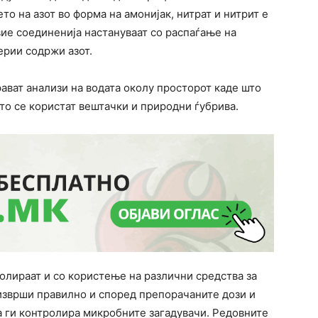
о на азот во форма на амонијак, нитрат и нитрит е
ие соединенија настануваат со распаѓање на
терии содржи азот.
рават анализи на водата околу просторот каде што
то се користат вештачки и природни ѓубрива.
олираат и со користење на различни средства за
изврши правилно и според препорачаните дози и
а ги контролира микробните загадувачи. Редовните