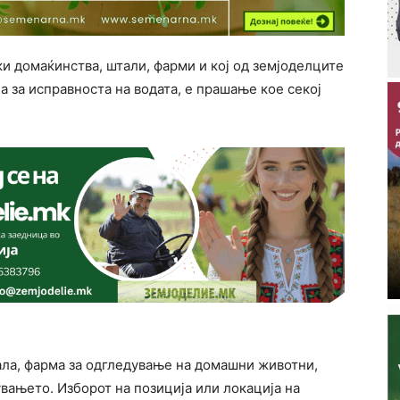
ки домаќинства, штали, фарми и кој од земјоделците
а за исправноста на водата, е прашање кое секој
тала, фарма за одгледување на домашни животни,
вањето. Изборот на позиција или локација на