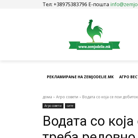
Тел: +38975383796 Е-пошта
info@zemjo
РЕКЛАМИРАЊЕ НА ZEMJODELIE.MK
АГРО ВЕ
дома
Агро совети
Водата со која се пои добито
Агро совети
сите
Водата со која
треба редовно