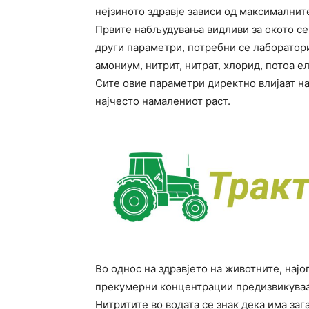
нејзиното здравје зависи од максимални
Првите набљудувања видливи за окото се б
други параметри, потребни се лаборатори
амониум, нитрит, нитрат, хлорид, потоа 
Сите овие параметри директно влијаат на
најчесто намалениот раст.
Во однос на здравјето на животните, најо
прекумерни концентрации предизвикуваат
Нитритите во водата се знак дека има за