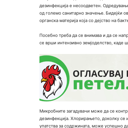
дезинфекција е несоодветен. Одредувањет
од големо санитарно значење. Бидејќи ов
органска материја која со дејство на бак
Посебно треба да се внимава и да се нап
се врши интензивно земјоделство, каде ш
Микробните загадувачи може да се контр
дезинфекција. Хлорирањето, доколку се 
упатства за содржината, може успешно д