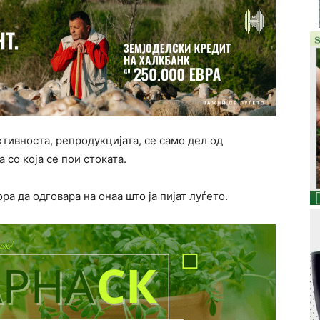
тивноста, репродукцијата, се само дел од
 со која се пои стоката.
ра да одговара на онаа што ја пијат луѓето.