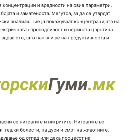
те концентрации и вредности на овие параметри.
ојата и заматеноста. Меѓутоа, за да се утврдат
ски анализи. Тие ја покажуваат концентрацијата на
електричната спроводливост и нејзината цврстина.
 здравјето, што пак влијае на продуктивноста и
пасни се нитратите и нитритите. Нитратите во
 тешки болести, па дури и смрт на животните.
гадување од отпад или дека процесот на