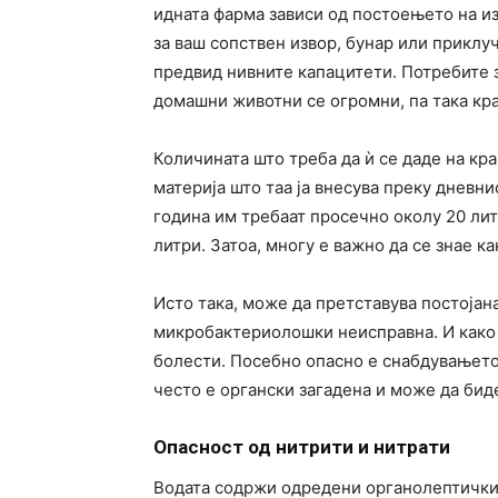
идната фарма зависи од постоењето на из
за ваш сопствен извор, бунар или приклу
предвид нивните капацитети. Потребите з
домашни животни се огромни, па така кра
Количината што треба да ѝ се даде на кр
материја што таа ја внесува преку дневни
година им требаат просечно околу 20 лит
литри. Затоа, многу е важно да се знае ка
Исто така, може да претставува постојана
микробактериолошки неисправна. И како 
болести. Посебно опасно е снабдувањето 
често е органски загадена и може да бид
Опасност од нитрити и нитрати
Водата содржи одредени органолептички