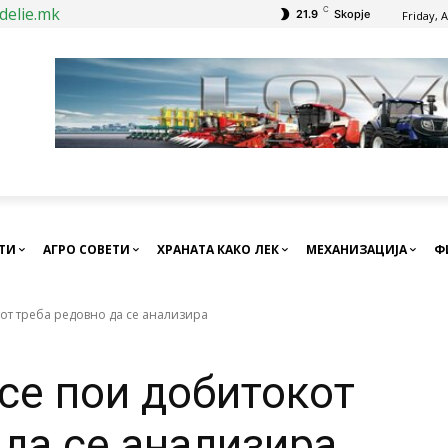
delie.mk
C
21.9
Skopje
Friday, 
СТИ
АГРО СОВЕТИ
ХРАНАТА КАКО ЛЕК
МЕХАНИЗАЦИЈА
Ф
кот треба редовно да се анализира
 се пои добитокот
 да се анализира