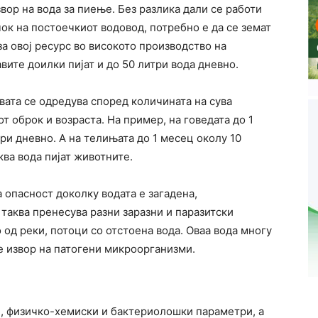
вор на вода за пиење. Без разлика дали се работи
чок на постоечкиот водовод, потребно е да се земат
а овој ресурс во високото производство на
вите доилки пијат и до 50 литри вода дневно.
авата се одредува според количината на сува
от оброк и возраста. На пример, на говедата до 1
ри дневно. А на телињата до 1 месец околу 10
ква вода пијат животните.
 опасност доколку водата е загадена,
таква пренесува разни заразни и паразитски
од реки, потоци со отстоена вода. Оваа вода многу
е извор на патогени микроорганизми.
, физичко-хемиски и бактериолошки параметри, а