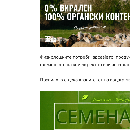
Физиолошките потреби, здравјето, продук
елементите на кои директно влијае водата
Правилото е дека квалитетот на водата мо