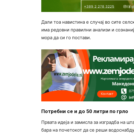
Дали тоа навистина е случај во сите селс
има редовни правилни анализи и сознаниј
мора да си го постави.
Потребни се и до 50 литри по грло
Првата идеја и замисла за изградба на ш
бара на почетокот да се реши водоснабду