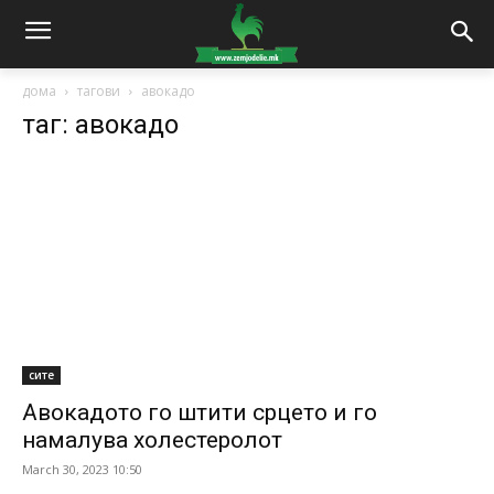
дома
тагови
авокадо
таг: авокадо
сите
Авокадото го штити срцето и го
намалува холестеролот
March 30, 2023 10:50