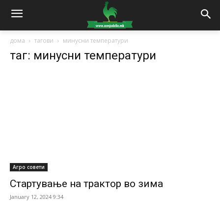
дома
тагови
минусни температури
таг: минусни температури
Агро совети
Стартување на трактор во зима
January 12, 2024 9:34