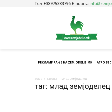
Тел: +38975383796 Е-пошта
info@zemjo
РЕКЛАМИРАЊЕ НА ZEMJODELIE.MK
АГРО ВЕ
дома
тагови
млад земјоделец
таг: млад земјоделец