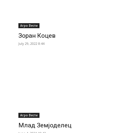
Агро Вести
Зоран Коцев
July 29, 2022 8:44
Агро Вести
Млад Земјоделец