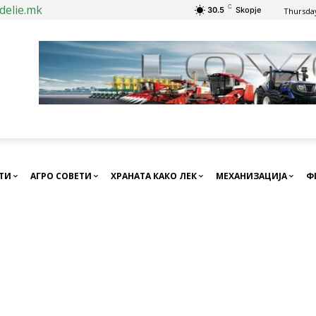
delie.mk
C
30.5
Skopje
Thursday
СТИ
АГРО СОВЕТИ
ХРАНАТА КАКО ЛЕК
МЕХАНИЗАЦИЈА
Ф