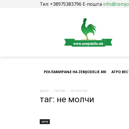
Тел: +38975383796 Е-пошта
info@zemjo
РЕКЛАМИРАЊЕ НА ZEMJODELIE.MK
АГРО ВЕ
дома
тагови
не молчи
таг: не молчи
сите