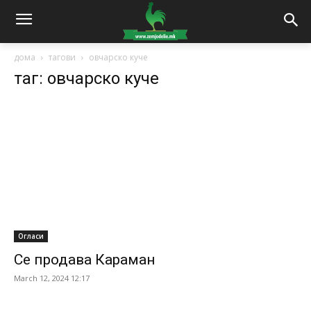
дома
тагови
овчарско куче
таг: овчарско куче
Огласи
Се продава Караман
March 12, 2024 12:17