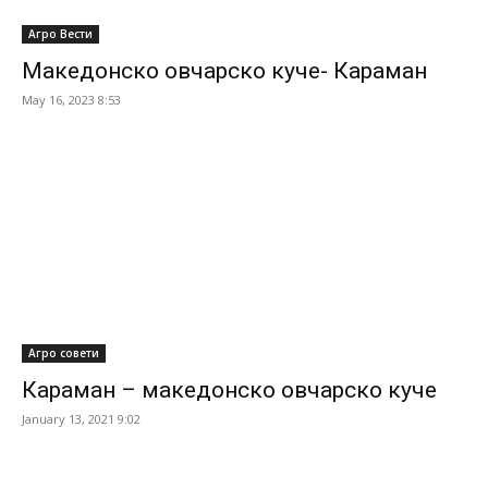
Агро Вести
Македонско овчарско куче- Караман
May 16, 2023 8:53
Агро совети
Караман – македонско овчарско куче
January 13, 2021 9:02