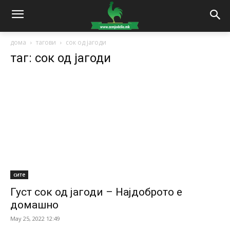
дома
тагови
сок од јагоди
таг: сок од јагоди
сите
Густ сок од јагоди – Најдоброто е
домашно
May 25, 2022 12:49