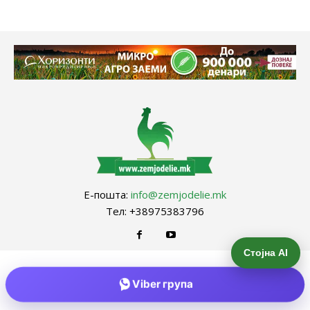
Е-пошта:
info@zemjodelie.mk
Тел: +38975383796
Стојна AI
Viber група