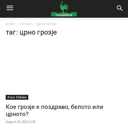
дома
тагови
црно грозје
таг: црно грозје
Агро Забава
Кое грозје е поздраво, белото или
црното?
August 26, 2022 6:50