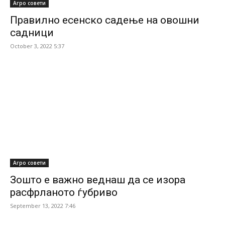
Агро совети
Правилно есенско садење на овошни
садници
October 3, 2022 5:37
Агро совети
Зошто е важно веднаш да се изора
расфрланото ѓубриво
September 13, 2022 7:46