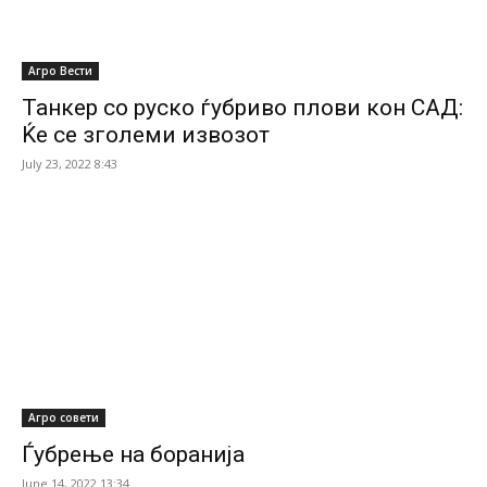
Агро Вести
Танкер со руско ѓубриво плови кон САД:
Ќе се зголеми извозот
July 23, 2022 8:43
Агро совети
Ѓубрење на боранија
June 14, 2022 13:34