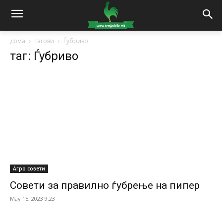
дома
тагови
Ѓубриво
таг: Ѓубриво
Агро совети
Совети за правилно ѓубрење на пипер
May 15, 2023 9:23