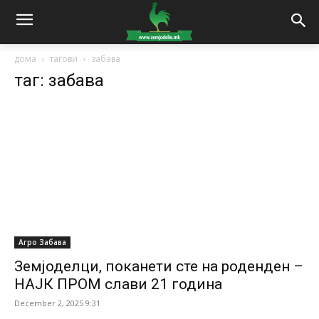
дома
тагови
забава
таг: забава
Агро Забава
Земјоделци, поканети сте на роденден –
НАЈК ПРОМ слави 21 година
December 2, 2025 9:31