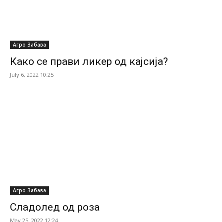
Агро Забава
Како се прави ликер од кајсија?
July 6, 2022 10:25
Агро Забава
Сладолед од роза
May 25, 2022 12:24