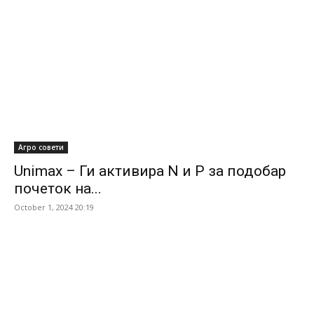
Агро совети
Unimax – Ги активира N и P за подобар
почеток на...
October 1, 2024 20:19