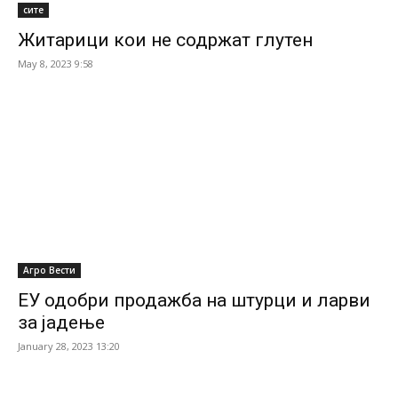
сите
Житарици кои не содржат глутен
May 8, 2023 9:58
Агро Вести
ЕУ одобри продажба на штурци и ларви
за јадење
January 28, 2023 13:20