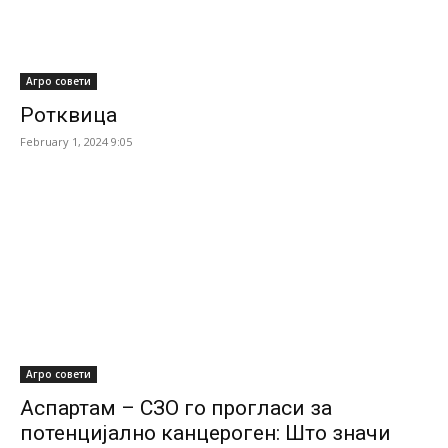
Агро совети
Ротквица
February 1, 2024 9:05
Агро совети
Аспартам – СЗО го прогласи за
потенцијално канцероген: Што значи