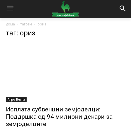
дома
тагови
ориз
таг: ориз
Агро Вести
Исплата субвенции земјоделци:
Поддршка од 94 милиони денари за
земјоделците