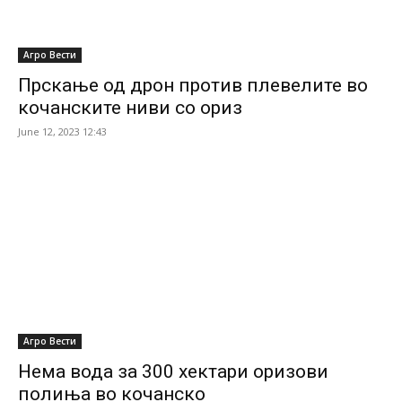
Агро Вести
Прскање од дрон против плевелите во
кочанските ниви со ориз
June 12, 2023 12:43
Агро Вести
Нема вода за 300 хектари оризови
полиња во кочанско