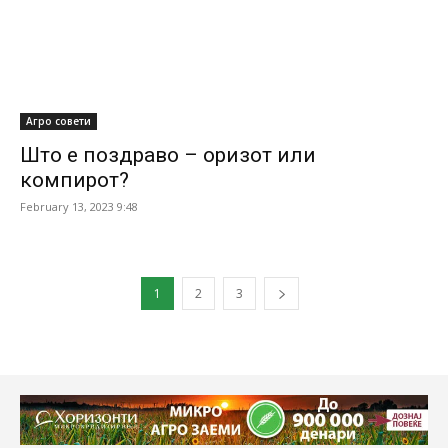
Агро совети
Што е поздраво – оризот или
компирот?
February 13, 2023 9:48
1
2
3