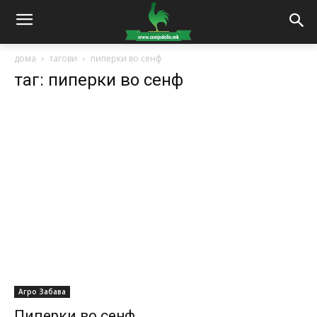
дома
тагови
пиперки во сенф
таг: пиперки во сенф
Агро Забава
Пиперки во сенф