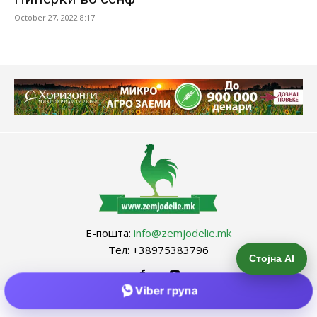
October 27, 2022 8:17
Е-пошта:
info@zemjodelie.mk
Тел: +38975383796
Стојна AI
Viber група