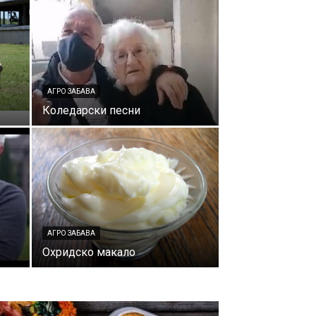
АГРО ЗАБАВА
Коледарски песни
АГРО ЗАБАВА
Охридско макало