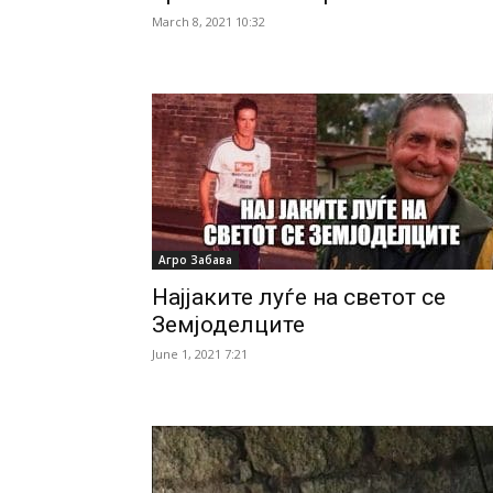
March 8, 2021 10:32
Агро Забава
Најјаките луѓе на светот се
Земјоделците
June 1, 2021 7:21