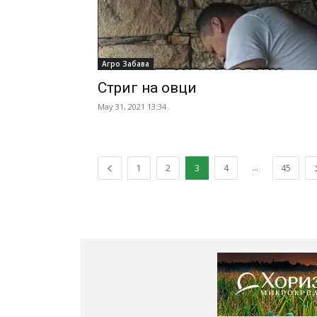
Агро Забава
Стриг на овци
May 31, 2021 13:34
...
1
2
3
4
45