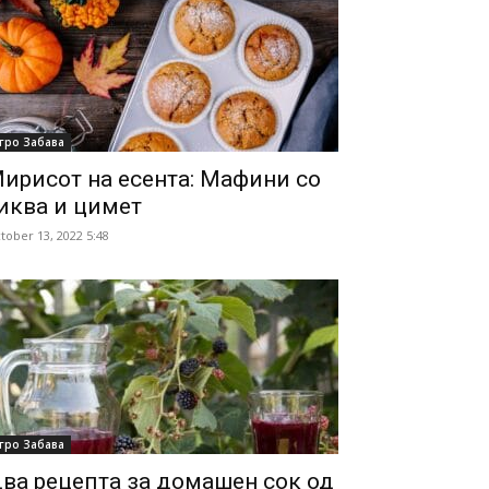
гро Забава
ирисот на есента: Мафини со
иква и цимет
tober 13, 2022 5:48
гро Забава
ва рецепта за домашен сок од