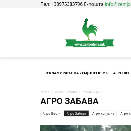
Тел: +38975383796 Е-пошта
info@zemjo
РЕКЛАМИРАЊЕ НА ZEMJODELIE.MK
АГРО ВЕ
дома
Агро Забава
страница 3
АГРО ЗАБАВА
Агро Вести
Агро Забава
Агро колумна
Агро 