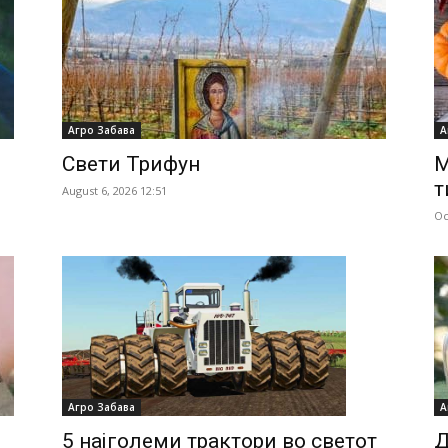
Агро Забава
А
Свети Трифун
М
т
August 6, 2026 12:51
Oc
Агро Забава
А
5 најголеми трактори во светот
Д