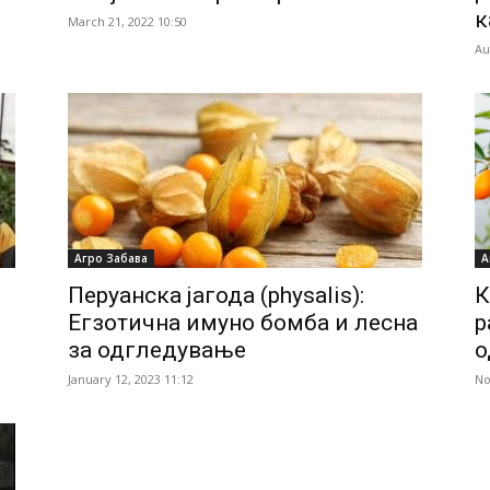
к
March 21, 2022 10:50
Au
А
Агро Забава
К
Перуанска јагода (physalis):
р
Егзотична имуно бомба и лесна
о
за одгледување
No
January 12, 2023 11:12