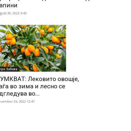
апини
gust 30, 2022 6:43
гро Забава
УМКВАТ: Лековито овошје,
аѓа во зима и лесно се
дгледува во...
vember 26, 2022 12:41