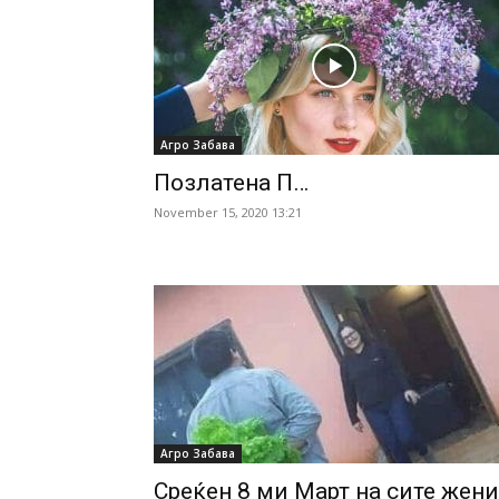
Агро Забава
Позлатена П…
November 15, 2020 13:21
Агро Забава
Среќен 8 ми Март на сите жени