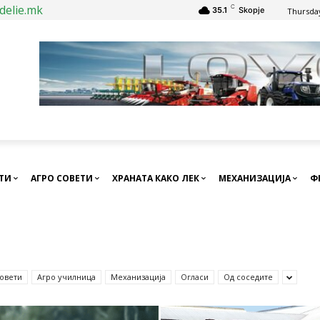
delie.mk
C
35.1
Skopje
Thursday
СТИ
АГРО СОВЕТИ
ХРАНАТА КАКО ЛЕК
МЕХАНИЗАЦИЈА
Ф
совети
Агро училница
Механизација
Огласи
Од соседите