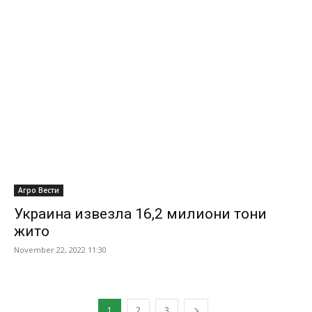
Агро Вести
Украина извезла 16,2 милиони тони
жито
November 22, 2022 11:30
1
2
3