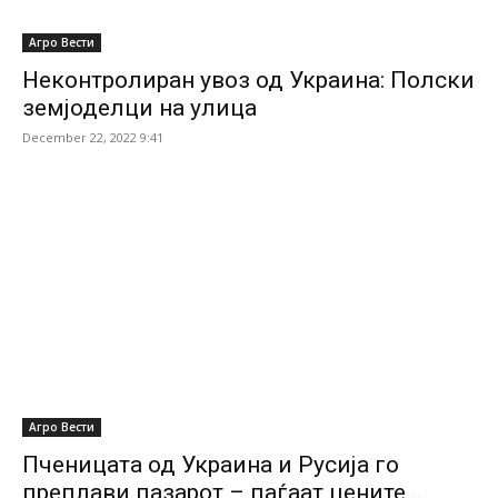
Агро Вести
Неконтролиран увоз од Украина: Полски
земјоделци на улица
December 22, 2022 9:41
Агро Вести
Пченицата од Украина и Русија го
преплави пазарот – паѓаат цените...