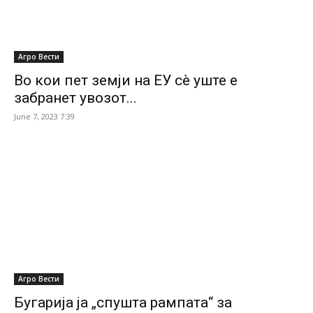
Агро Вести
Во кои пет земји на ЕУ сè уште е
забранет увозот...
June 7, 2023 7:39
Агро Вести
Бугарија ја „спушта рампата“ за