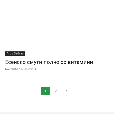
Агро Забава
Есенско смути полно со витамини
November 4, 2022 9:03
1
2