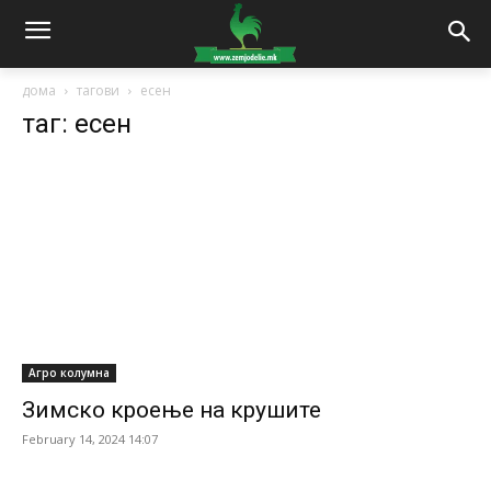
дома
тагови
есен
таг: есен
Агро колумна
Зимско кроење на крушите
February 14, 2024 14:07