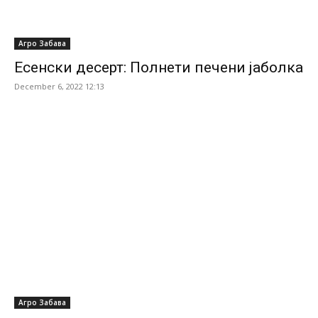
Агро Забава
Есенски десерт: Полнети печени јаболка
December 6, 2022 12:13
Агро Забава