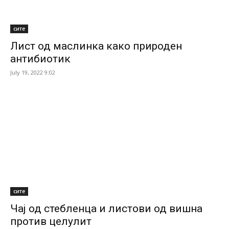
сите
Лист од маслинка како природен
антибиотик
July 19, 2022 9:02
сите
Чај од стебленца и листови од вишна
против целулит