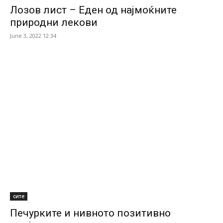
Лозов лист – Еден од најмоќните
природни лекови
June 3, 2022 12:34
сите
Печурките и нивното позитивно