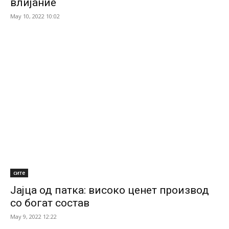
влијание
May 10, 2022 10:02
сите
Јајца од патка: високо ценет производ
со богат состав
May 9, 2022 12:22