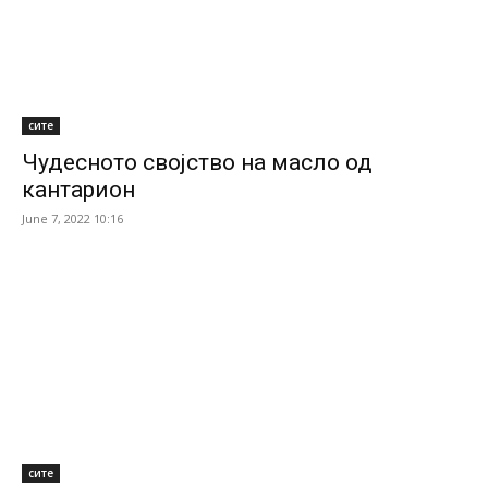
сите
Чудесното својство на масло од
кантарион
June 7, 2022 10:16
сите