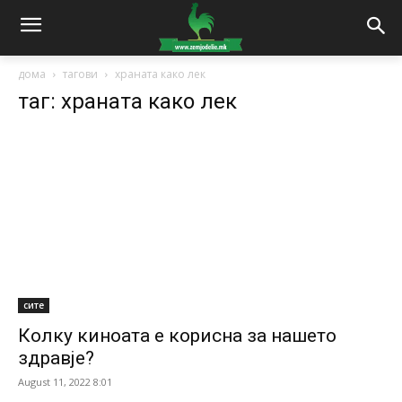
дома
тагови
храната како лек
таг: храната како лек
сите
Колку киноата е корисна за нашето
здравје?
August 11, 2022 8:01